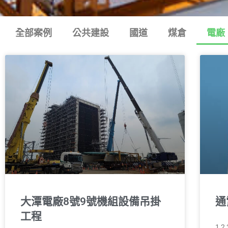
全部案例
公共建設
國道
煤倉
電廠
⼤潭電廠8號9號機組設備吊掛
通
⼯程
1 2 