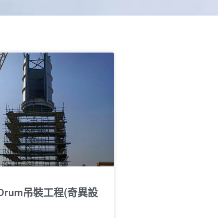
Drum吊裝⼯程(奇異設