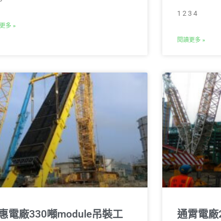
1 2 3 4
更多 »
閱讀更多 »
惠電廠330噸module吊裝⼯
通霄電廠2