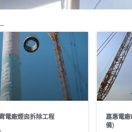
霄電廠煙囪拆除⼯程
嘉惠電廠
備)
3