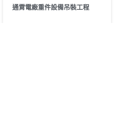
通霄電廠重件設備吊裝工程
閱讀更多 »
首頁
»
電廠
關於我們
營業項目
- 關於巨銓工程
- 起重安裝工程
- 隱私權政策
- 重件運輸工程
- 營造鋼構工程