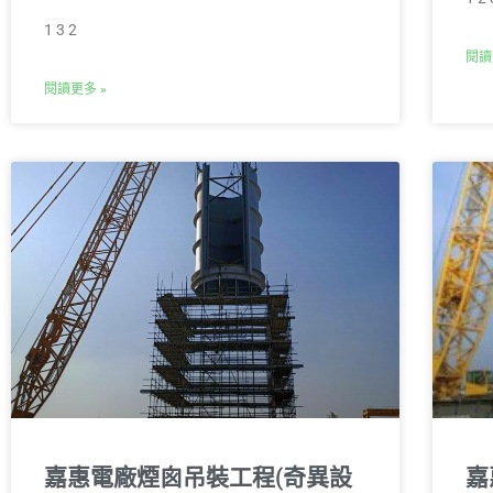
1 3 2
閱讀
閱讀更多 »
嘉惠電廠煙囪吊裝⼯程(奇異設
嘉